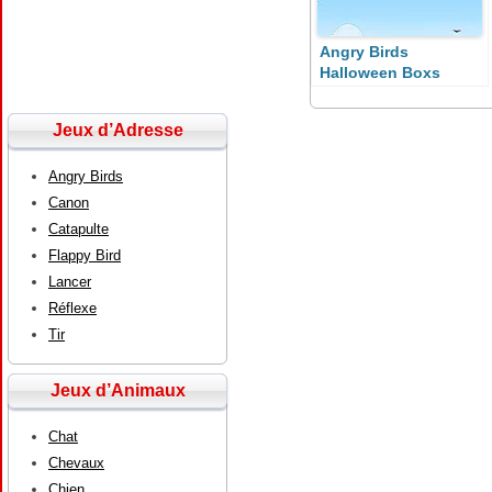
Angry Birds
Halloween Boxs
Jeux d’Adresse
Angry Birds
Canon
Catapulte
Flappy Bird
Lancer
Réflexe
Tir
Jeux d’Animaux
Chat
Chevaux
Chien