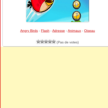
Angry Birds
-
Flash
-
Adresse
-
Animaux
-
Oiseau
(Pas de votes)