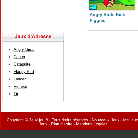
Angry Birds Kick
Piggies
Jeux d’Adresse
Angry Birds
Canon
Catapulte
Flappy Bird
Lancer
Réflexe
Tir
Copyright © Jeux-jeu.fr - Tous droits réservés -
Nouveaux Jeux
-
Meilleur
Jeux
-
Plan du site
-
Mentions Légales