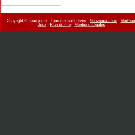
Copyright © Jeux-jeu.fr - Tous droits réservés -
Nouveaux Jeux
-
Meilleur
Jeux
-
Plan du site
-
Mentions Légales