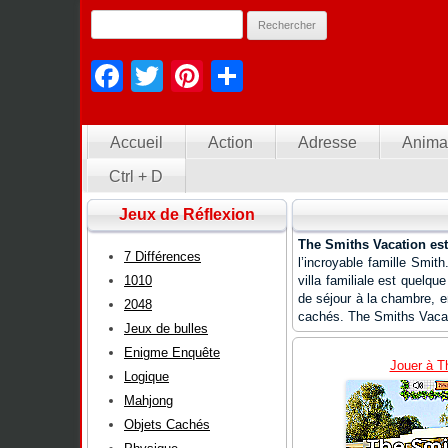
Facebook
Twitter
Pinterest
Partager
Accueil
Action
Adresse
Anima
Ctrl + D
Jeux de Réflexion
The Smiths Vacation est
7 Différences
l’incroyable famille Smit
1010
villa familiale est quelqu
de séjour à la chambre, en
2048
cachés. The Smiths Vacati
Jeux de bulles
Enigme Enquête
Jouer à T
Logique
Mahjong
Objets Cachés