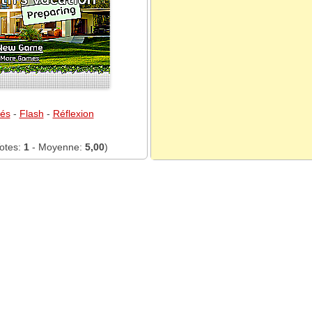
hés
-
Flash
-
Réflexion
otes:
1
- Moyenne:
5,00
)