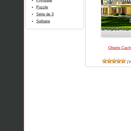
Physique
Puzzle
Série de 3
Solitaire
Objets Cac
(V