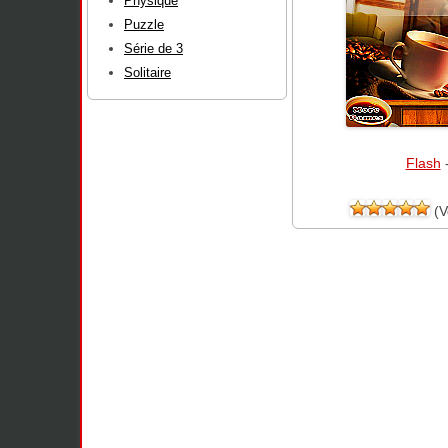
Physique
Puzzle
Série de 3
Solitaire
Flash
(V