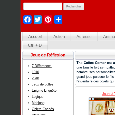
Facebook
Twitter
Pinterest
Partager
Accueil
Action
Adresse
Anima
Ctrl + D
Jeux de Réflexion
The Coffee Corner est u
7 Différences
une famille fort sympathiq
1010
nombreuses personnalités 
grand jour, puisque le fil
2048
l’inventaire des objets qu
Jeux de bulles
Enigme Enquête
Jouer à 
Logique
Mahjong
Objets Cachés