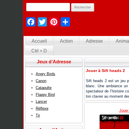
Facebook
Twitter
Pinterest
Partager
Accueil
Action
Adresse
Anima
Ctrl + D
Jeux d’Adresse
Jouer à Sift heads 2
Angry Birds
Canon
Sift heads 2 est un jeu p
blanc. Une ambiance un 
Catapulte
spectateur de l’histoire c
Flappy Bird
ton clavier au moment dem
Lancer
Réflexe
Jouer 
Tir