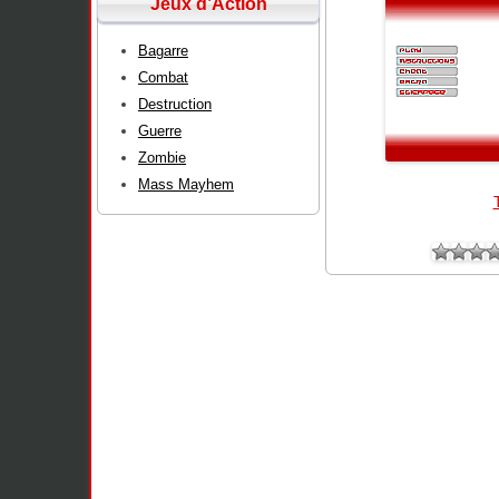
Jeux d’Action
Bagarre
Combat
Destruction
Guerre
Zombie
Mass Mayhem
T