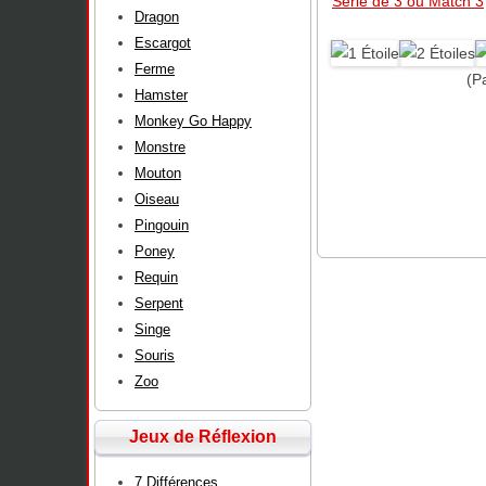
Série de 3 ou Match 3
Dragon
Escargot
Ferme
(P
Hamster
Monkey Go Happy
Monstre
Mouton
Oiseau
Pingouin
Poney
Requin
Serpent
Singe
Souris
Zoo
Jeux de Réflexion
7 Différences