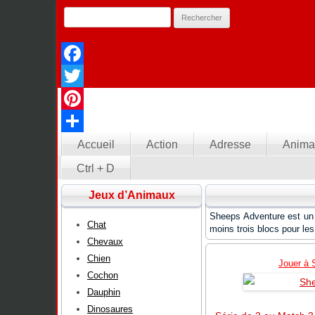
Facebook
Twitter
Pinterest
Partager
Accueil
Action
Adresse
Anima
Ctrl + D
Jeux d’Animaux
Sheeps Adventure est un 
Chat
moins trois blocs pour le
Chevaux
Chien
Jouer à 
Cochon
Dauphin
Dinosaures