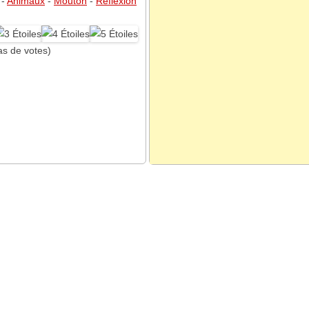
-
Animaux
-
Mouton
-
Réflexion
as de votes)