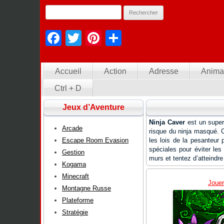
Facebook
Twitter
Pinterest
Partager
Accueil
Action
Adresse
Anima
Ctrl + D
Jeux d’Aventure
Ninja Caver
est un superb
Arcade
risque du ninja masqué. C
Escape Room Evasion
les lois de la pesanteur 
spéciales pour éviter les 
Gestion
murs et tentez d’atteindre
Kogama
Minecraft
Jouer
Montagne Russe
Plateforme
Stratégie