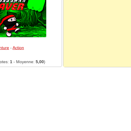
nture
-
Action
otes:
1
- Moyenne:
5,00
)