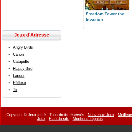
Freedom Tower the
Invasion
Jeux d’Adresse
Angry Birds
Canon
Catapulte
Flappy Bird
Lancer
Réflexe
Tir
Copyright © Jeux-jeu.fr - Tous droits réservés -
Nouveaux Jeux
-
Meilleur
Jeux
-
Plan du site
-
Mentions Légales