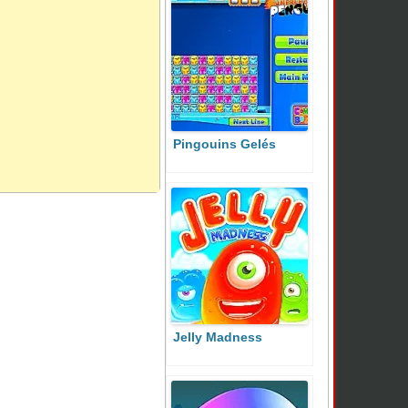
Pingouins Gelés
Jelly Madness