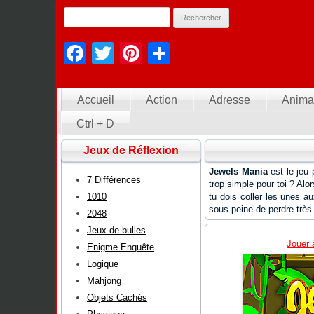
Facebook
Twitter
Pinterest
Partager
Accueil
Action
Adresse
Anima
Ctrl + D
Jeux de Réflexion
Jewels Mania
est le jeu 
7 Différences
trop simple pour toi ? Alo
1010
tu dois coller les unes a
sous peine de perdre très
2048
Jeux de bulles
Jouer 
Enigme Enquête
Logique
Mahjong
Objets Cachés