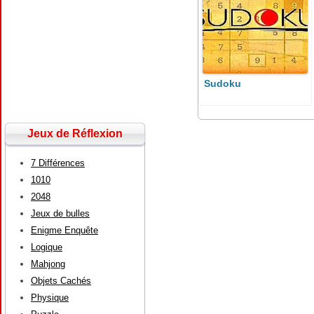
Sudoku
Jeux de Réflexion
7 Différences
1010
2048
Jeux de bulles
Enigme Enquête
Logique
Mahjong
Objets Cachés
Physique