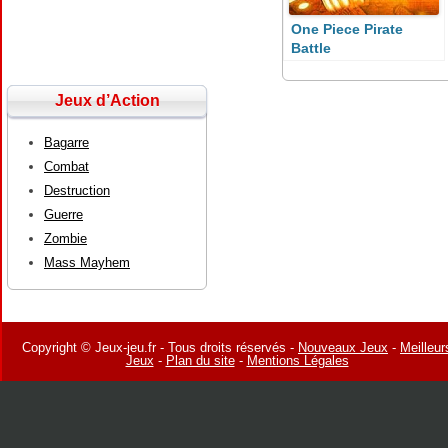
One Piece Pirate
Battle
Jeux d’Action
Bagarre
Combat
Destruction
Guerre
Zombie
Mass Mayhem
Copyright © Jeux-jeu.fr - Tous droits réservés -
Nouveaux Jeux
-
Meilleur
Jeux
-
Plan du site
-
Mentions Légales