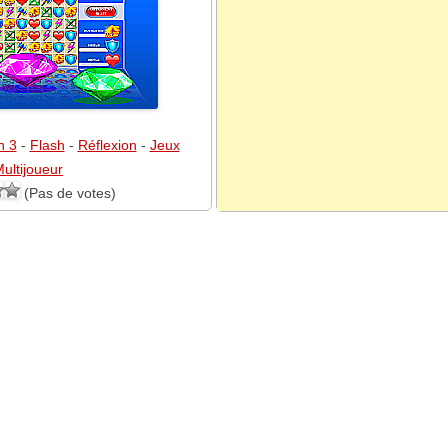
h 3
-
Flash
-
Réflexion
-
Jeux
ultijoueur
(Pas de votes)