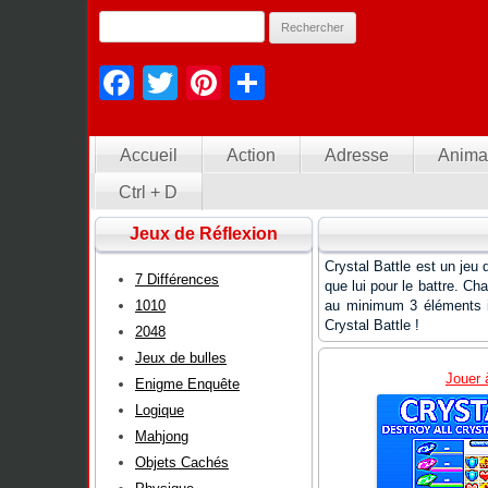
Facebook
Twitter
Pinterest
Partager
Accueil
Action
Adresse
Anima
Ctrl + D
Jeux de Réflexion
Crystal Battle est un jeu 
7 Différences
que lui pour le battre. Ch
1010
au minimum 3 éléments ide
Crystal Battle !
2048
Jeux de bulles
Jouer 
Enigme Enquête
Logique
Mahjong
Objets Cachés