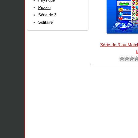
Physique
Puzzle
Série de 3
Solitaire
Série de 3 ou Matc
M