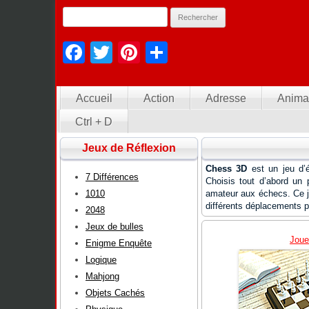
Facebook
Twitter
Pinterest
Partager
Accueil
Action
Adresse
Anima
Ctrl + D
Jeux de Réflexion
Chess 3D
est un jeu d’é
7 Différences
Choisis tout d’abord un p
1010
amateur aux échecs. Ce je
différents déplacements p
2048
Jeux de bulles
Joue
Enigme Enquête
Logique
Mahjong
Objets Cachés