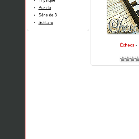
Physique
Puzzle
Série de 3
Solitaire
Échecs
-