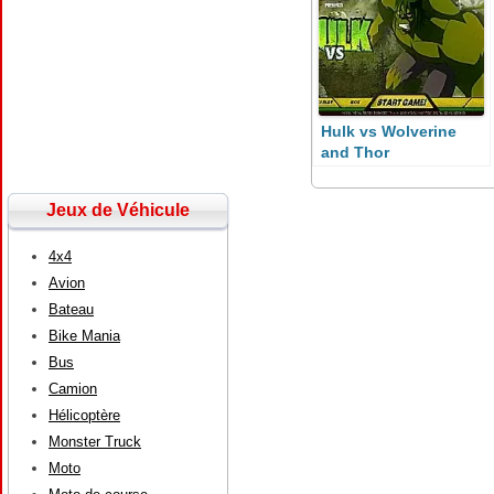
Hulk vs Wolverine
and Thor
Jeux de Véhicule
4x4
Avion
Bateau
Bike Mania
Bus
Camion
Hélicoptère
Monster Truck
Moto