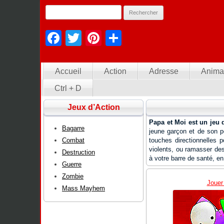
Facebook
Twitter
Pinterest
Partager
Accueil
Action
Adresse
Anima
Ctrl + D
Jeux d’Action
Papa et Moi est un jeu 
Bagarre
jeune garçon et de son pè
Combat
touches directionnelles 
violents, ou ramasser de
Destruction
à votre barre de santé, e
Guerre
Zombie
Jouer
Mass Mayhem