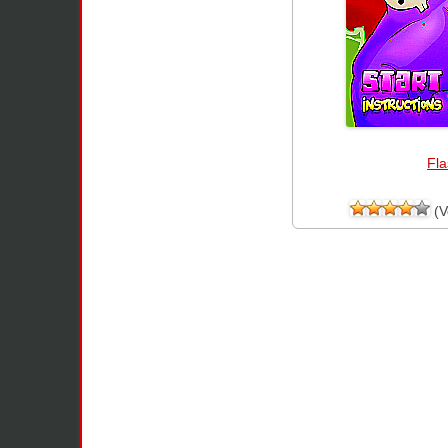
Fla
(V