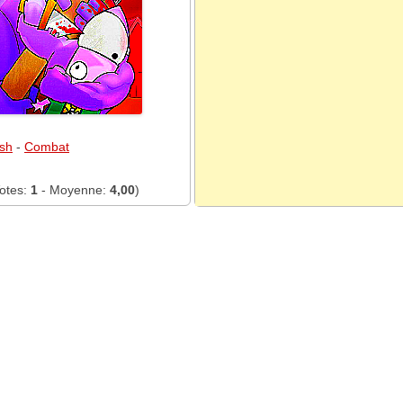
sh
-
Combat
otes:
1
- Moyenne:
4,00
)