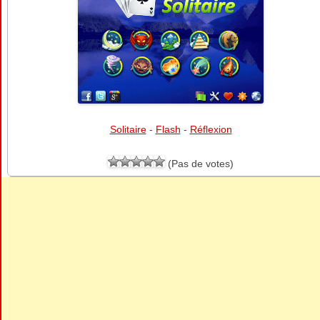
Solitaire
-
Flash
-
Réflexion
(Pas de votes)