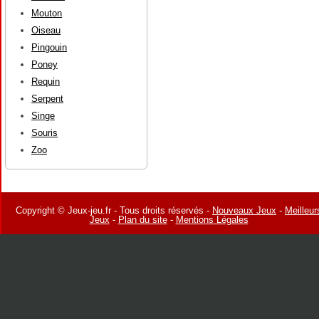
Mouton
Oiseau
Pingouin
Poney
Requin
Serpent
Singe
Souris
Zoo
Copyright © Jeux-jeu.fr - Tous droits réservés -
Nouveaux Jeux
-
Meilleur
Jeux
-
Plan du site
-
Mentions Légales