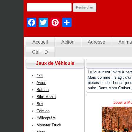
Facebook
Twitter
Pinterest
Partager
Accueil
Action
Adresse
Anima
Ctrl + D
Jeux de Véhicule
Le joueur est invité à pa
4x4
Mais comme il s’agit d’un
Avion
pièces et des bonus jonch
suite. Dans Moto Cruiser H
Bateau
Bike Mania
Jouer à Mo
Bus
Camion
Hélicoptère
Monster Truck