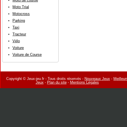
Moto de course
Moto Trial
Motocross
Parking
Taxi
Tracteur
Vélo
Voiture
Voiture de Course
Copyright © Jeux-jeu.fr - Tous droits réservés -
Nouveaux Jeux
-
Meilleur
Jeux
-
Plan du site
-
Mentions Légales