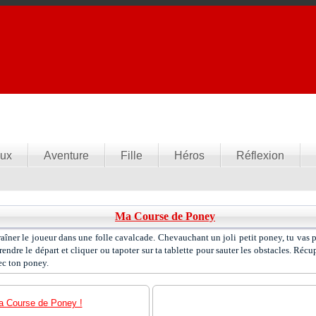
ux
Aventure
Fille
Héros
Réflexion
Ma Course de Poney
îner le joueur dans une folle cavalcade. Chevauchant un joli petit poney, tu vas pa
rendre le départ et cliquer ou tapoter sur ta tablette pour sauter les obstacles. Récup
ec ton poney.
a Course de Poney !