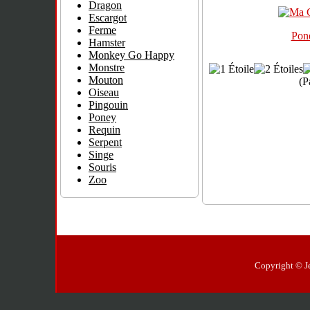
Dragon
Escargot
Ferme
Pon
Hamster
Monkey Go Happy
Monstre
Mouton
(P
Oiseau
Pingouin
Poney
Requin
Serpent
Singe
Souris
Zoo
Copyright © Jeu