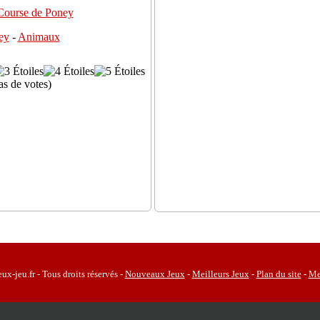
ey
-
Animaux
as de votes)
x-jeu.fr - Tous droits réservés -
Nouveaux Jeux
-
Meilleurs Jeux
-
Plan du site
-
Me