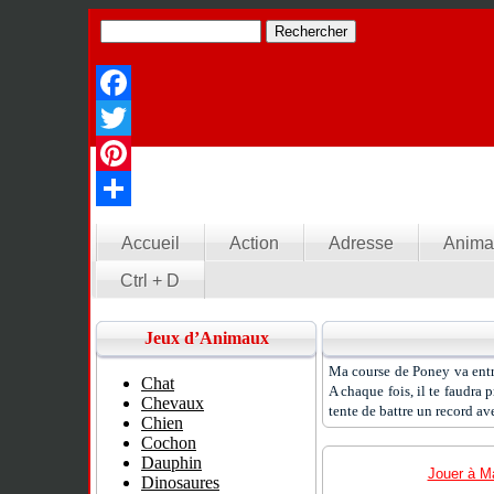
Facebook
Twitter
Pinterest
Partager
Accueil
Action
Adresse
Anima
Ctrl + D
Jeux d’Animaux
Ma course de Poney va entra
Chat
A chaque fois, il te faudra p
Chevaux
tente de battre un record av
Chien
Cochon
Dauphin
Jouer à M
Dinosaures