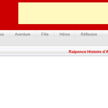
ux
Aventure
Fille
Héros
Réflexion
Raiponce Histoire d