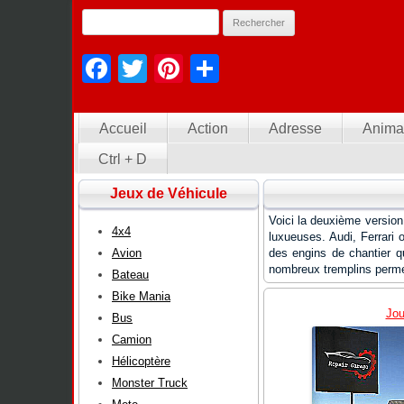
Facebook
Twitter
Pinterest
Partager
Accueil
Action
Adresse
Anima
Ctrl + D
Jeux de Véhicule
Voici la deuxième version
4x4
luxueuses. Audi, Ferrari 
Avion
des engins de chantier q
nombreux tremplins perme
Bateau
Bike Mania
Jou
Bus
Camion
Hélicoptère
Monster Truck