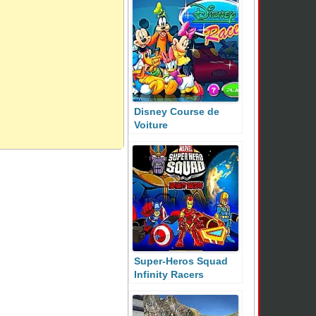
Disney Course de
Voiture
Super-Heros Squad
Infinity Racers