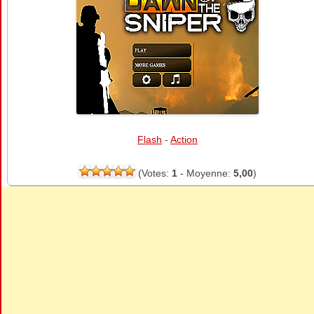
Flash
-
Action
(Votes:
1
- Moyenne:
5,00
)