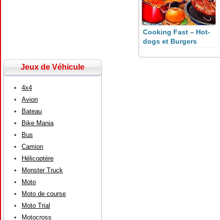
Cooking Fast – Hot-
dogs et Burgers
Jeux de Véhicule
4x4
Avion
Bateau
Bike Mania
Bus
Camion
Hélicoptère
Monster Truck
Moto
Moto de course
Moto Trial
Motocross